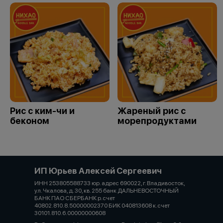
Рис с ким-чи и
Жареный рис с
беконом
морепродуктами
ИП Юрьев Алексей Сергеевич
ИНН 253805588733 юр. адрес 690022, г. Владивосток,
ул. Чкалова, д. 30, кв. 255 банк ДАЛЬНЕВОСТОЧНЫЙ
БАНК ПАО СБЕРБАНК р.счет
40802.810.8.50000002370 БИК 040813608 к.счет
30101.810.6.00000000608