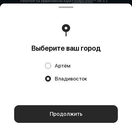
Работает на эффективном ядре
Foodpicásso
ver. 3.2
Политика конфиденциальности
Публичная оферта
Выберите ваш город
Артём
Акции, скидки, кэшбэк − в нашем приложении!
Владивосток
Мы используем куки.
Пользуясь сайтом, вы даёте согласие на
обработку файлов cookie вашего браузера и использование
аналитических сервисов согласно нашей
политике
конфиденциальности
.
ОК