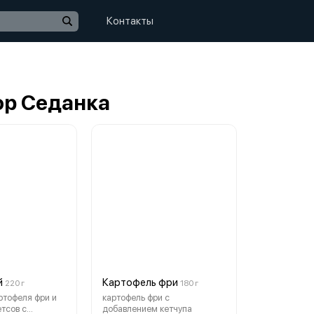
Контакты
р Седанка
й
Картофель фри
220 г
180 г
ртофеля фри и
картофель фри с
етсов с
добавлением кетчупа