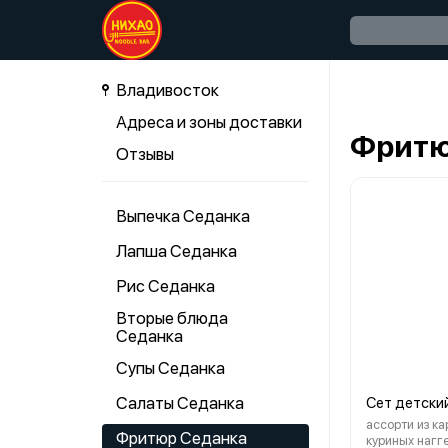
Владивосток
Адреса и зоны доставки
Фритю
Отзывы
Выпечка Седанка
Лапша Седанка
Рис Седанка
Вторые блюда
Седанка
Супы Седанка
Салаты Седанка
Сет детски
ассорти из ка
Фритюр Седанка
куриных нагг