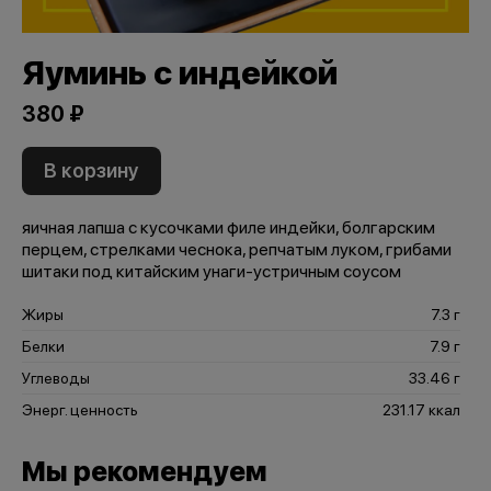
Яуминь с индейкой
380 ₽
В корзину
яичная лапша с кусочками филе индейки, болгарским
перцем, стрелками чеснока, репчатым луком, грибами
шитаки под китайским унаги-устричным соусом
Жиры
7.3 г
Белки
7.9 г
Углеводы
33.46 г
Энерг. ценность
231.17 ккал
Мы рекомендуем