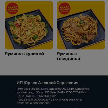
Яуминь с курицей
Яуминь с
говядиной
ИП Юрьев Алексей Сергеевич
ИНН 253805588733 юр. адрес 690022, г. Владивосток,
ул. Чкалова, д. 30, кв. 255 банк ДАЛЬНЕВОСТОЧНЫЙ
БАНК ПАО СБЕРБАНК р.счет
40802.810.8.50000002370 БИК 040813608 к.счет
30101.810.6.00000000608