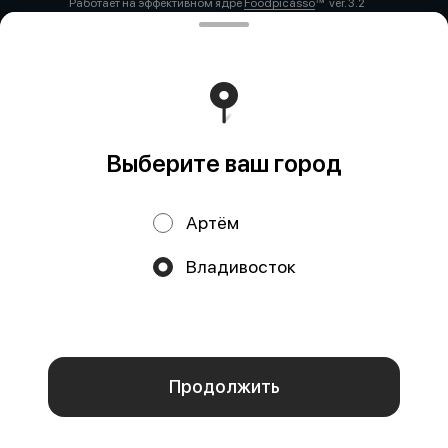
Работает на эффективном ядре
Foodpicásso
ver. 3.2
Политика конфиденциальности
Публичная оферта
Выберите ваш город
Артём
Акции, скидки, кэшбэк − в нашем приложении!
Владивосток
Мы используем куки.
Пользуясь сайтом, вы даёте согласие на
обработку файлов cookie вашего браузера и использование
аналитических сервисов согласно нашей
политике
конфиденциальности
.
ОК