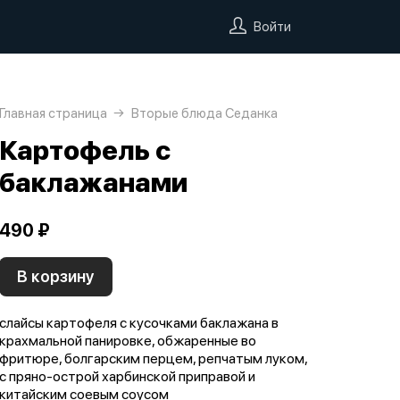
Войти
Главная страница
Вторые блюда Седанка
Картофель с
баклажанами
490 ₽
В корзину
слайсы картофеля с кусочками баклажана в
крахмальной панировке, обжаренные во
фритюре, болгарским перцем, репчатым луком,
с пряно-острой харбинской приправой и
китайским соевым соусом