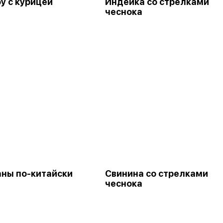
у с курицей
Индейка со стрелками
чеснока
ны по-китайски
Свинина со стрелками
чеснока