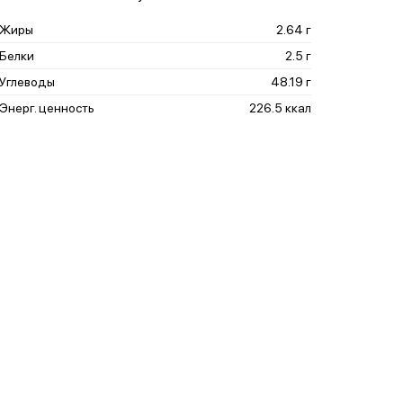
Жиры
2.64 г
Белки
2.5 г
Углеводы
48.19 г
Энерг. ценность
226.5 ккал