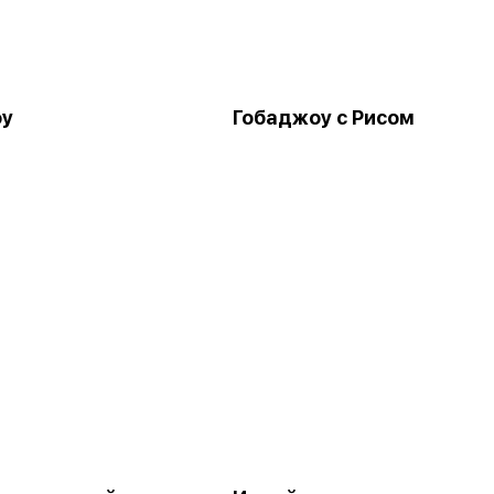
оу
Гобаджоу с Рисом