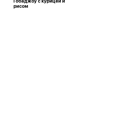
Гобаджоу с курицей и
рисом