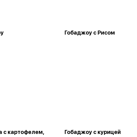
оу
Гобаджоу с Рисом
а с картофелем,
Гобаджоу с курицей