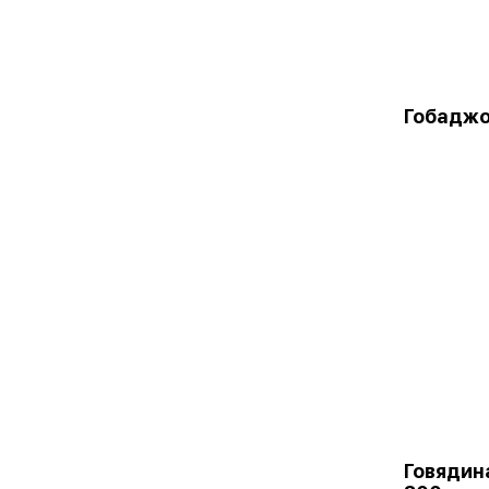
Гобадж
Говядин