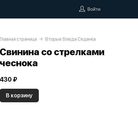
Войти
Главная страница
Вторые блюда Седанка
Свинина со стрелками
чеснока
430 ₽
В корзину