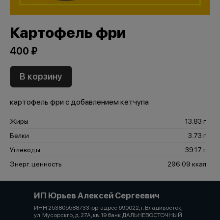
Картофель фри
400 ₽
В корзину
картофель фри с добавлением кетчупа
Жиры
13.83 г
Белки
3.73 г
Углеводы
39.17 г
Энерг. ценность
296.09 ккал
ИП Юрьев Алексей Сергеевич
ИНН 253805588733 юр. адрес 690022, г. Владивосток,
ул. Мусорскго, д. 27А, кв. 19 банк ДАЛЬНЕВОСТОЧНЫЙ