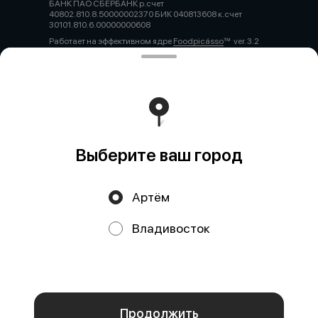
БАНК ПАО СБЕРБАНК р.счет
40802.810.8.50000002370 БИК 040813608 к.счет
30101.810.6.00000000608
Работает на эффективном ядре
Foodpicásso
ver. 3.2
Политика конфиденциальности
Публичная оферта
Выберите ваш город
Артём
Акции, скидки, кэшбэк − в нашем приложении!
Владивосток
Мы используем куки.
Пользуясь сайтом, вы даёте согласие на
обработку файлов cookie вашего браузера и использование
аналитических сервисов согласно нашей
политике
конфиденциальности
.