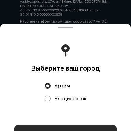
ул. Мусорскго, д. 27А, кв. 19 банк ДАЛЬНЕВОСТОЧНЫЙ
БАНК ПАО СБЕРБАНК р.счет
40802.810.8.50000002370 БИК 040813608 к.счет
30101.810.6.00000000608
Работает на эффективном ядре
Foodpicásso
ver. 3.2
Политика конфиденциальности
Публичная оферта
Выберите ваш город
Артём
Акции, скидки, кэшбэк − в нашем приложении!
Владивосток
Мы используем куки.
Пользуясь сайтом, вы даёте согласие на
обработку файлов cookie вашего браузера и использование
аналитических сервисов согласно нашей
политике
конфиденциальности
.