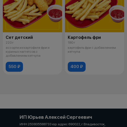
Сет детский
Картофель фри
220 г
180 г
ассорти из картофеля фри и
картофель фри с добавлением
куриных наггетсов с
кетчупа
добавлением кетчупа
550 ₽
400 ₽
ИП Юрьев Алексей Сергеевич
ИНН 253805588733 юр. адрес 690022, г. Владивосток,