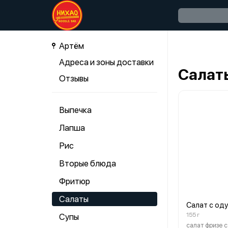
Артём
Адреса и зоны доставки
Салат
Отзывы
Выпечка
Лапша
Рис
Вторые блюда
Фритюр
Салаты
Салат с од
155 г
Супы
салат фризе 