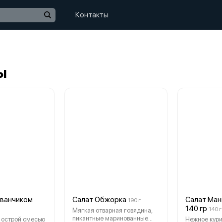
Контакты
ы
уванчиком
Салат Обжорка
Салат Ман
190 г
140 гр
140 г
Мягкая отварная говядина,
пикантные маринованные
с острой смесью
Нежное кури