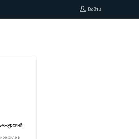
Войти
ьчжурский,
ное филе в