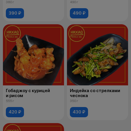
380 г
490 г
390 ₽
490 ₽
Гобаджоу с курицей
Индейка со стрелками
и рисом
чеснока
555 г
350 г
420 ₽
430 ₽