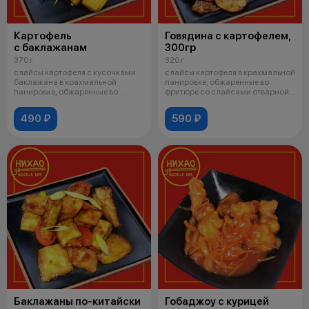
Картофель
Говядина с картофелем,
с баклажанам
300гр
370 г
320 г
слайсы картофеля с кусочками
слайсы картофеля в крахмальной
баклажана в крахмальной
панировке, обжаренные во
панировке, обжаренные во
фритюре со слайсами отварной
фритюре, бол
говяд
490 ₽
590 ₽
Баклажаны по-китайски
Гобаджоу с курицей