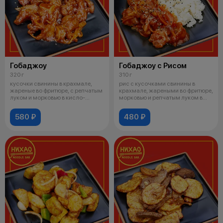
Гобаджоу
Гобаджоу с Рисом
320 г
310 г
кусочки свинины в крахмале,
рис с кусочками свинины в
жареные во фритюре, с репчатым
крахмале, жареными во фритюре,
луком и морковью в кисло-
морковью и репчатым луком в
сладко
кисло
580 ₽
480 ₽