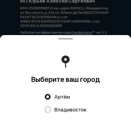
ИП Юрьев Алексей Сергеевич
ИНН 253805588733 юр. адрес 690022, г. Владивосток,
ул. Мусорскго, д. 27А, кв. 19 банк ДАЛЬНЕВОСТОЧНЫЙ
БАНК ПАО СБЕРБАНК р.счет
40802.810.8.50000002370 БИК 040813608 к.счет
30101.810.6.00000000608
Работает на эффективном ядре
Foodpicásso
ver. 3.2
Политика конфиденциальности
Публичная оферта
Выберите ваш город
Артём
Акции, скидки, кэшбэк − в нашем приложении!
Владивосток
Мы используем куки.
Пользуясь сайтом, вы даёте согласие на
обработку файлов cookie вашего браузера и использование