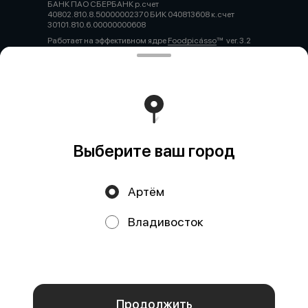
БАНК ПАО СБЕРБАНК р.счет
40802.810.8.50000002370 БИК 040813608 к.счет
30101.810.6.00000000608
Работает на эффективном ядре
Foodpicásso
ver. 3.2
Политика конфиденциальности
Публичная оферта
Выберите ваш город
Артём
Акции, скидки, кэшбэк − в нашем приложении!
Владивосток
Мы используем куки.
Пользуясь сайтом, вы даёте согласие на
обработку файлов cookie вашего браузера и использование
аналитических сервисов согласно нашей
политике
конфиденциальности
.