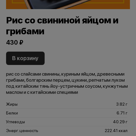
Рис со свининой яйцом и
грибами
430 ₽
В корзину
рис со слайсами свинины, куриным яйцом, древесными
грибами, болгарским перцем, цукини, репчатым луком
под китайским тянь йоу-устричным соусом, кунжутным
маслом и с китайскими специями
Жиры
3.82 г
Белки
6.71 г
Углеводы
40.29 г
Энерг. ценность
222.41 ккал