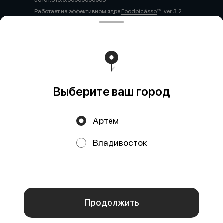
30101.810.6.00000000608
Работает на эффективном ядре
Foodpicásso
ver. 3.2
Политика конфиденциальности
Публичная оферта
Выберите ваш город
Артём
Акции, скидки, кэшбэк − в нашем приложении!
Владивосток
Мы используем куки.
Пользуясь сайтом, вы даёте согласие на
обработку файлов cookie вашего браузера и использование
аналитических сервисов согласно нашей
политике
конфиденциальности
.
ОК