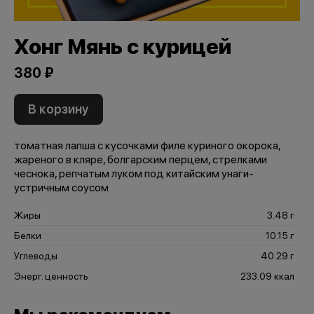
Хонг Мянь с курицей
380 ₽
В корзину
томатная лапша с кусочками филе куриного окорока,
жареного в кляре, болгарским перцем, стрелками
чеснока, репчатым луком под китайским унаги-
устричным соусом
Жиры
3.48 г
Белки
10.15 г
Углеводы
40.29 г
Энерг. ценность
233.09 ккал