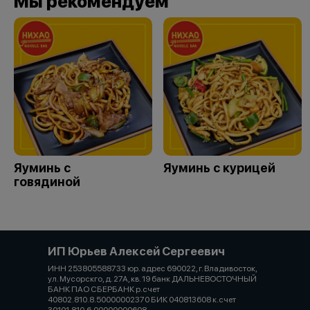
Мы рекомендуем
Яуминь с
Яуминь с курицей
говядиной
ИП Юрьев Алексей Сергеевич
ИНН 253805588733 юр. адрес 690022, г. Владивосток,
ул. Мусорскго, д. 27А, кв. 19 банк ДАЛЬНЕВОСТОЧНЫЙ
БАНК ПАО СБЕРБАНК р.счет
40802.810.8.50000002370 БИК 040813608 к.счет