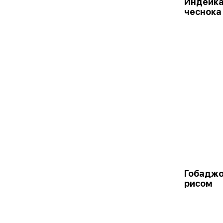
Индейка
чеснока
Гобаджо
рисом