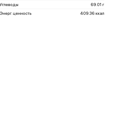
Углеводы
69.01 г
Энерг. ценность
409.36 ккал