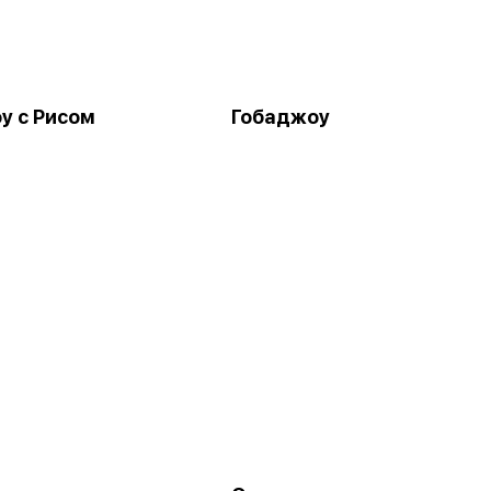
у с Рисом
Гобаджоу