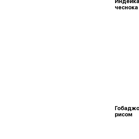
Индейка
чеснока
Гобаджо
рисом