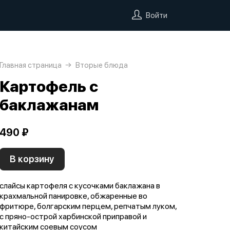
Войти
Главная страница
Вторые блюда
Картофель с
баклажанам
490 ₽
В корзину
слайсы картофеля с кусочками баклажана в
крахмальной панировке, обжаренные во
фритюре, болгарским перцем, репчатым луком,
с пряно-острой харбинской приправой и
китайским соевым соусом