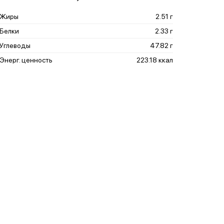
Жиры
2.51 г
Белки
2.33 г
Углеводы
47.82 г
Энерг. ценность
223.18 ккал