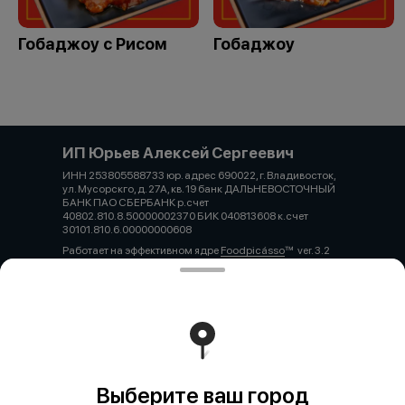
Гобаджоу с Рисом
Гобаджоу
ИП Юрьев Алексей Сергеевич
ИНН 253805588733 юр. адрес 690022, г. Владивосток,
ул. Мусорскго, д. 27А, кв. 19 банк ДАЛЬНЕВОСТОЧНЫЙ
БАНК ПАО СБЕРБАНК р.счет
40802.810.8.50000002370 БИК 040813608 к.счет
30101.810.6.00000000608
Работает на эффективном ядре
Foodpicásso
ver. 3.2
Политика конфиденциальности
Публичная оферта
Выберите ваш город